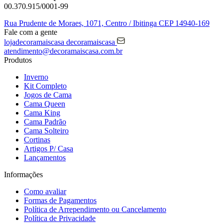
00.370.915/0001-99
Rua Prudente de Moraes, 1071,
Centro / Ibitinga
CEP 14940-169
Fale com a gente
lojadecoramaiscasa
decoramaiscasa
atendimento@decoramaiscasa.com.br
Produtos
Inverno
Kit Completo
Jogos de Cama
Cama Queen
Cama King
Cama Padrão
Cama Solteiro
Cortinas
Artigos P/ Casa
Lançamentos
Informações
Como avaliar
Formas de Pagamentos
Política de Arrependimento ou Cancelamento
Política de Privacidade