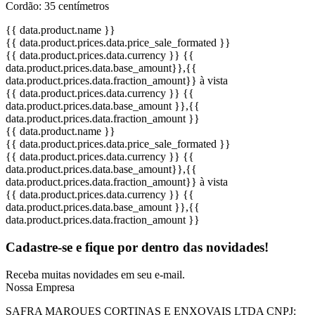
Cordão: 35 centímetros
{{ data.product.name }}
{{ data.product.prices.data.price_sale_formated }}
{{ data.product.prices.data.currency }}
{{
data.product.prices.data.base_amount}}
,{{
data.product.prices.data.fraction_amount}}
à vista
{{ data.product.prices.data.currency }}
{{
data.product.prices.data.base_amount }}
,{{
data.product.prices.data.fraction_amount }}
{{ data.product.name }}
{{ data.product.prices.data.price_sale_formated }}
{{ data.product.prices.data.currency }}
{{
data.product.prices.data.base_amount}}
,{{
data.product.prices.data.fraction_amount}}
à vista
{{ data.product.prices.data.currency }}
{{
data.product.prices.data.base_amount }}
,{{
data.product.prices.data.fraction_amount }}
Cadastre-se e fique por dentro das
novidades!
Receba muitas novidades em seu e-mail.
Nossa Empresa
SAFRA MARQUES CORTINAS E ENXOVAIS LTDA
CNPJ: