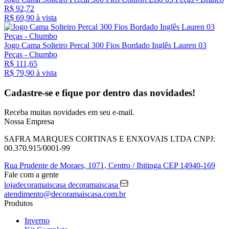
R$ 92,72
R$ 69,
90
à vista
Jogo Cama Solteiro Percal 300 Fios Bordado Inglês Lauren 03
Peças - Chumbo
R$ 111,65
R$ 79,
90
à vista
Cadastre-se e fique por dentro das
novidades!
Receba muitas novidades em seu e-mail.
Nossa Empresa
SAFRA MARQUES CORTINAS E ENXOVAIS LTDA
CNPJ:
00.370.915/0001-99
Rua Prudente de Moraes, 1071,
Centro / Ibitinga
CEP 14940-169
Fale com a gente
lojadecoramaiscasa
decoramaiscasa
atendimento@decoramaiscasa.com.br
Produtos
Inverno