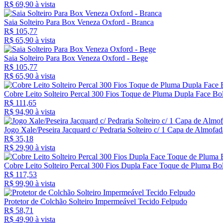
R$ 69,
90
à vista
Saia Solteiro Para Box Veneza Oxford - Branca
R$ 105,77
R$ 65,
90
à vista
Saia Solteiro Para Box Veneza Oxford - Bege
R$ 105,77
R$ 65,
90
à vista
Cobre Leito Solteiro Percal 300 Fios Toque de Pluma Dupla Face Bo
R$ 111,65
R$ 94,
90
à vista
Jogo Xale/Peseira Jacquard c/ Pedraria Solteiro c/ 1 Capa de Almofa
R$ 35,18
R$ 29,
90
à vista
Cobre Leito Solteiro Percal 300 Fios Dupla Face Toque de Pluma Bol
R$ 117,53
R$ 99,
90
à vista
Protetor de Colchão Solteiro Impermeável Tecido Felpudo
R$ 58,71
R$ 49,
90
à vista