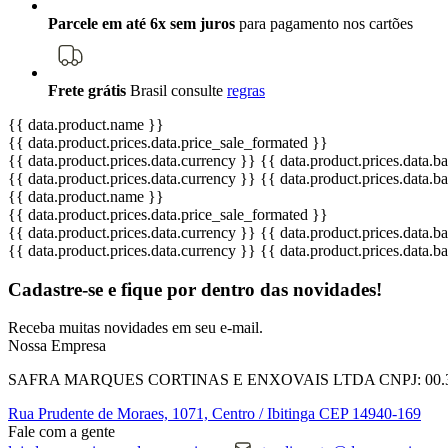
Parcele em até 6x sem juros
para pagamento nos cartões
Frete grátis
Brasil
consulte
regras
{{ data.product.name }}
{{ data.product.prices.data.price_sale_formated }}
{{ data.product.prices.data.currency }}
{{ data.product.prices.data.
{{ data.product.prices.data.currency }}
{{ data.product.prices.data.
{{ data.product.name }}
{{ data.product.prices.data.price_sale_formated }}
{{ data.product.prices.data.currency }}
{{ data.product.prices.data.
{{ data.product.prices.data.currency }}
{{ data.product.prices.data.
Cadastre-se e fique por dentro das
novidades!
Receba muitas novidades em seu e-mail.
Nossa Empresa
SAFRA MARQUES CORTINAS E ENXOVAIS LTDA
CNPJ: 00.
Rua Prudente de Moraes, 1071,
Centro / Ibitinga
CEP 14940-169
Fale com a gente