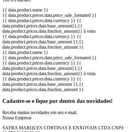
{{ data.product.name }}
{{ data.product.prices.data.price_sale_formated }}
{{ data.product.prices.data.currency }}
{{
data.product.prices.data.base_amount}}
,{{
data.product.prices.data.fraction_amount}}
à vista
{{ data.product.prices.data.currency }}
{{
data.product.prices.data.base_amount }}
,{{
data.product.prices.data.fraction_amount }}
{{ data.product.name }}
{{ data.product.prices.data.price_sale_formated }}
{{ data.product.prices.data.currency }}
{{
data.product.prices.data.base_amount}}
,{{
data.product.prices.data.fraction_amount}}
à vista
{{ data.product.prices.data.currency }}
{{
data.product.prices.data.base_amount }}
,{{
data.product.prices.data.fraction_amount }}
Cadastre-se e fique por dentro das
novidades!
Receba muitas novidades em seu e-mail.
Nossa Empresa
SAFRA MARQUES CORTINAS E ENXOVAIS LTDA
CNPJ: