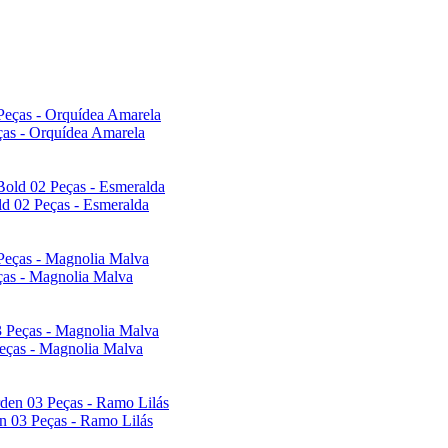
ças - Orquídea Amarela
ld 02 Peças - Esmeralda
ças - Magnolia Malva
eças - Magnolia Malva
n 03 Peças - Ramo Lilás