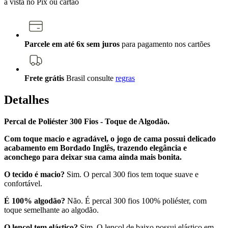
à vista no Pix ou cartão
Parcele em até 6x sem juros
para pagamento nos cartões
Frete grátis
Brasil
consulte
regras
Detalhes
Percal de Poliéster 300 Fios - Toque de Algodão.
Com toque macio e agradável, o jogo de cama possui delicado
acabamento em Bordado Inglês, trazendo elegância e
aconchego para deixar sua cama ainda mais bonita.
O tecido é macio?
Sim. O percal 300 fios tem toque suave e
confortável.
É 100% algodão?
Não. É percal 300 fios 100% poliéster, com
toque semelhante ao algodão.
O lençol tem elástico?
Sim. O lençol de baixo possui elástico em