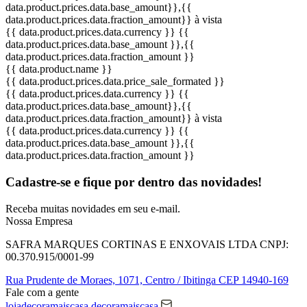
data.product.prices.data.base_amount}}
,{{
data.product.prices.data.fraction_amount}}
à vista
{{ data.product.prices.data.currency }}
{{
data.product.prices.data.base_amount }}
,{{
data.product.prices.data.fraction_amount }}
{{ data.product.name }}
{{ data.product.prices.data.price_sale_formated }}
{{ data.product.prices.data.currency }}
{{
data.product.prices.data.base_amount}}
,{{
data.product.prices.data.fraction_amount}}
à vista
{{ data.product.prices.data.currency }}
{{
data.product.prices.data.base_amount }}
,{{
data.product.prices.data.fraction_amount }}
Cadastre-se e fique por dentro das
novidades!
Receba muitas novidades em seu e-mail.
Nossa Empresa
SAFRA MARQUES CORTINAS E ENXOVAIS LTDA
CNPJ:
00.370.915/0001-99
Rua Prudente de Moraes, 1071,
Centro / Ibitinga
CEP 14940-169
Fale com a gente
lojadecoramaiscasa
decoramaiscasa