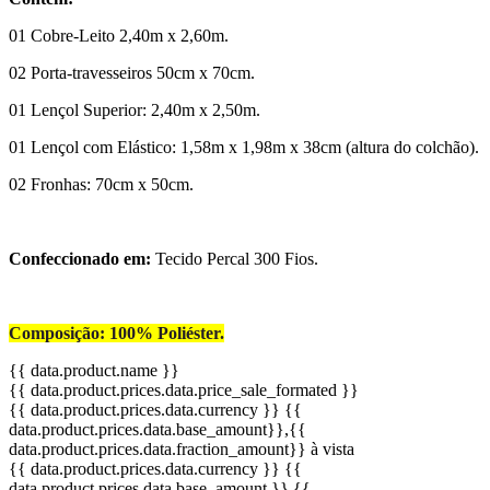
01 Cobre-Leito 2,40m x 2,60m.
02 Porta-travesseiros 50cm x 70cm.
01 Lençol Superior: 2,40m x 2,50m.
01 Lençol com Elástico: 1,58m x 1,98m x 38cm (altura do colchão).
02 Fronhas: 70cm x 50cm.
Confeccionado em:
Tecido Percal 300 Fios.
Composição: 100% Poliéster.
{{ data.product.name }}
{{ data.product.prices.data.price_sale_formated }}
{{ data.product.prices.data.currency }}
{{
data.product.prices.data.base_amount}}
,{{
data.product.prices.data.fraction_amount}}
à vista
{{ data.product.prices.data.currency }}
{{
data.product.prices.data.base_amount }}
,{{