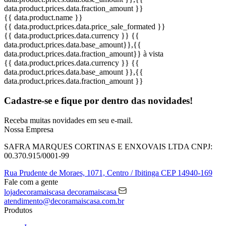
data.product.prices.data.fraction_amount }}
{{ data.product.name }}
{{ data.product.prices.data.price_sale_formated }}
{{ data.product.prices.data.currency }}
{{
data.product.prices.data.base_amount}}
,{{
data.product.prices.data.fraction_amount}}
à vista
{{ data.product.prices.data.currency }}
{{
data.product.prices.data.base_amount }}
,{{
data.product.prices.data.fraction_amount }}
Cadastre-se e fique por dentro das
novidades!
Receba muitas novidades em seu e-mail.
Nossa Empresa
SAFRA MARQUES CORTINAS E ENXOVAIS LTDA
CNPJ:
00.370.915/0001-99
Rua Prudente de Moraes, 1071,
Centro / Ibitinga
CEP 14940-169
Fale com a gente
lojadecoramaiscasa
decoramaiscasa
atendimento@decoramaiscasa.com.br
Produtos