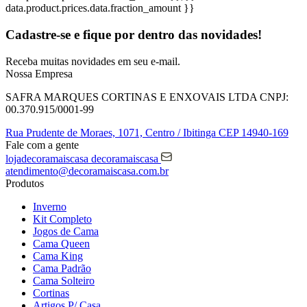
data.product.prices.data.fraction_amount }}
Cadastre-se e fique por dentro das
novidades!
Receba muitas novidades em seu e-mail.
Nossa Empresa
SAFRA MARQUES CORTINAS E ENXOVAIS LTDA
CNPJ:
00.370.915/0001-99
Rua Prudente de Moraes, 1071,
Centro / Ibitinga
CEP 14940-169
Fale com a gente
lojadecoramaiscasa
decoramaiscasa
atendimento@decoramaiscasa.com.br
Produtos
Inverno
Kit Completo
Jogos de Cama
Cama Queen
Cama King
Cama Padrão
Cama Solteiro
Cortinas
Artigos P/ Casa