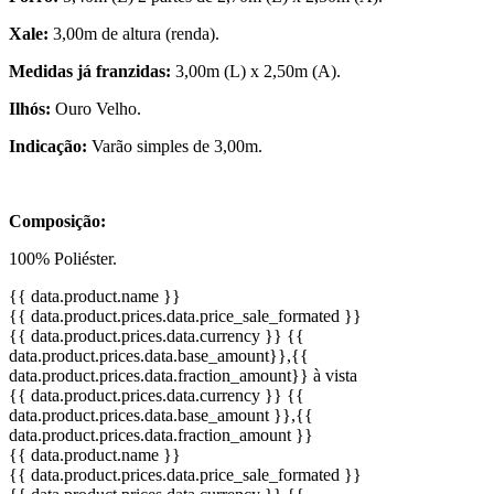
Xale:
3,00m de altura (renda).
Medidas já franzidas:
3,00m (L) x 2,50m (A).
Ilhós:
Ouro Velho.
Indicação:
Varão simples de 3,00m.
Composição:
100% Poliéster.
{{ data.product.name }}
{{ data.product.prices.data.price_sale_formated }}
{{ data.product.prices.data.currency }}
{{
data.product.prices.data.base_amount}}
,{{
data.product.prices.data.fraction_amount}}
à vista
{{ data.product.prices.data.currency }}
{{
data.product.prices.data.base_amount }}
,{{
data.product.prices.data.fraction_amount }}
{{ data.product.name }}
{{ data.product.prices.data.price_sale_formated }}