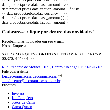
{{ data.product.prices.data.currency }}
{{
data.product.prices.data.base_amount}}
,{{
data.product.prices.data.fraction_amount}}
à vista
{{ data.product.prices.data.currency }}
{{
data.product.prices.data.base_amount }}
,{{
data.product.prices.data.fraction_amount }}
Cadastre-se e fique por dentro das
novidades!
Receba muitas novidades em seu e-mail.
Nossa Empresa
SAFRA MARQUES CORTINAS E ENXOVAIS LTDA
CNPJ:
00.370.915/0001-99
Rua Prudente de Moraes, 1071,
Centro / Ibitinga
CEP 14940-169
Fale com a gente
lojadecoramaiscasa
decoramaiscasa
atendimento@decoramaiscasa.com.br
Produtos
Inverno
Kit Completo
Jogos de Cama
Cama Queen