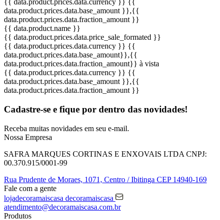
{{ data.product.prices.data.currency }}
{{
data.product.prices.data.base_amount }}
,{{
data.product.prices.data.fraction_amount }}
{{ data.product.name }}
{{ data.product.prices.data.price_sale_formated }}
{{ data.product.prices.data.currency }}
{{
data.product.prices.data.base_amount}}
,{{
data.product.prices.data.fraction_amount}}
à vista
{{ data.product.prices.data.currency }}
{{
data.product.prices.data.base_amount }}
,{{
data.product.prices.data.fraction_amount }}
Cadastre-se e fique por dentro das
novidades!
Receba muitas novidades em seu e-mail.
Nossa Empresa
SAFRA MARQUES CORTINAS E ENXOVAIS LTDA
CNPJ:
00.370.915/0001-99
Rua Prudente de Moraes, 1071,
Centro / Ibitinga
CEP 14940-169
Fale com a gente
lojadecoramaiscasa
decoramaiscasa
atendimento@decoramaiscasa.com.br
Produtos