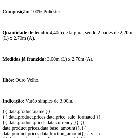
Composição:
100% Poliéster.
Quantidade de tecido:
4,40m de largura, sendo 2 partes de 2,20m
(L) x 2,70m (A).
Medidas já franzida:
3,00m (L) x 2,70m (A).
Ilhós:
Ouro Velho.
Indicação:
Varão simples de 3,00m.
{{ data.product.name }}
{{ data.product.prices.data.price_sale_formated }}
{{ data.product.prices.data.currency }}
{{
data.product.prices.data.base_amount}}
,{{
data.product.prices.data.fraction_amount}}
à vista